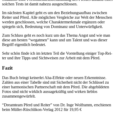
sol­chen Tests ist damit nahe­zu ausgeschlossen.
Im nächs­ten Kapi­tel geht es um den Bezie­hungs­auf­bau zwi­schen
Rei­ter und Pferd. Alle mög­li­chen Ver­glei­che zur Welt der Men­schen
wer­den geschlos­sen, wel­che Cha­rak­ter­merk­ma­le ergän­zen oder
spie­geln sich, Bedeu­tung von Domi­nanz und Unterwürfigkeit.
Zum Schluss geht es noch kurz um das The­ma Angst und wie man
die­se am bes­ten “weg­at­men” kann und um Talent und was die­ser
Begriff eigent­lich bedeutet.
Sehr schön fin­de ich im letz­ten Teil die Vor­stel­lung eini­ger Top-Rei­
ter und ihre Tipps und Sicht­wei­sen zur Arbeit mit dem Pferd.
Fazit
Das Buch bringt kei­ner­lei Aha-Effek­te oder neu­en Erkennt­nis­se.
Zah­len aus einer Tabel­le sind mit Sicher­heit nicht der Schlüs­sel zu
einer har­mo­ni­schen Part­ner­schaft mit dem Pferd. Die abge­bil­de­ten
Fotos sind nicht wirk­lich aus­sa­ge­kräf­tig und wir­ken lieb­los
zusammengewürfelt.
“Dream­team Pferd und Rei­ter” von Dr. Inge Wolf­ramm, erschie­nen
beim Mül­ler-Rüsch­li­kon-Ver­lag 2012 für 19,95 €