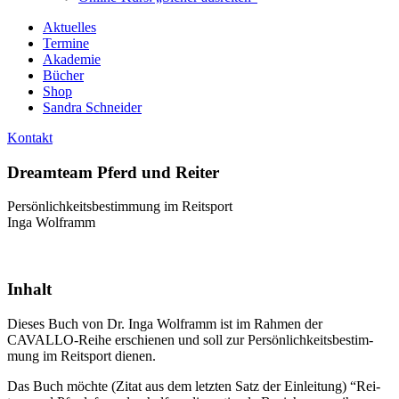
Aktuelles
Termine
Akademie
Bücher
Shop
Sandra Schneider
Kontakt
Dreamteam Pferd und Reiter
Per­sön­lich­keits­be­stim­mung im Reitsport
Inga Wolframm
Inhalt
Die­ses Buch von Dr. Inga Wolf­ramm ist im Rah­men der
CAVALLO-Rei­he erschie­nen und soll zur Per­sön­lich­keits­be­stim­
mung im Reit­sport dienen.
Das Buch möch­te (Zitat aus dem letz­ten Satz der Ein­lei­tung) “Rei­