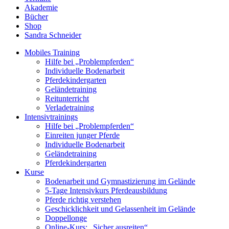
Akademie
Bücher
Shop
Sandra Schneider
Mobiles Training
Hilfe bei „Problempferden“
Individuelle Bodenarbeit
Pferdekindergarten
Geländetraining
Reitunterricht
Verladetraining
Intensivtrainings
Hilfe bei „Problempferden“
Einreiten junger Pferde
Individuelle Bodenarbeit
Geländetraining
Pferdekindergarten
Kurse
Bodenarbeit und Gymnastizierung im Gelände
5‑Tage Intensivkurs Pferdeausbildung
Pferde richtig verstehen
Geschicklichkeit und Gelassenheit im Gelände
Doppellonge
Online-Kurs: „Sicher ausreiten“