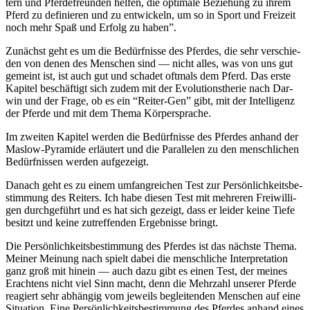
tern und Pfer­de­freun­den hel­fen, die opti­ma­le Bezie­hung zu ihrem
Pferd zu defi­nie­ren und zu ent­wi­ckeln, um so in Sport und Frei­zeit
noch mehr Spaß und Erfolg zu haben”.
Zunächst geht es um die Bedürf­nis­se des Pfer­des, die sehr ver­schie­
den von denen des Men­schen sind — nicht alles, was von uns gut
gemeint ist, ist auch gut und scha­det oft­mals dem Pferd. Das ers­te
Kapi­tel beschäf­tigt sich zudem mit der Evo­lu­ti­ons­the­rie nach Dar­
win und der Fra­ge, ob es ein “Rei­ter-Gen” gibt, mit der Intel­li­genz
der Pfer­de und mit dem The­ma Körpersprache.
Im zwei­ten Kapi­tel wer­den die Bedürf­nis­se des Pfer­des anhand der
Maslow-Pyra­mi­de erläu­tert und die Par­al­le­len zu den mensch­li­chen
Bedürf­nis­sen wer­den aufgezeigt.
Danach geht es zu einem umfang­rei­chen Test zur Per­sön­lich­keits­be­
stim­mung des Rei­ters. Ich habe die­sen Test mit meh­re­ren Frei­wil­li­
gen durch­ge­führt und es hat sich gezeigt, dass er lei­der kei­ne Tie­fe
besitzt und kei­ne zutref­fen­den Ergeb­nis­se bringt.
Die Per­sön­lich­keits­be­stim­mung des Pfer­des ist das nächs­te The­ma.
Mei­ner Mei­nung nach spielt dabei die mensch­li­che Inter­pre­ta­ti­on
ganz groß mit hin­ein — auch dazu gibt es einen Test, der mei­nes
Erach­tens nicht viel Sinn macht, denn die Mehr­zahl unse­rer Pfer­de
reagiert sehr abhän­gig vom jeweils beglei­ten­den Men­schen auf eine
Situa­ti­on. Eine Per­sön­lich­keits­be­stim­mung des Pfer­des anhand eines