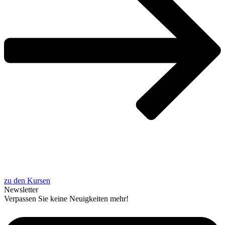
zu den Kursen
News­let­ter
Ver­pas­sen Sie kei­ne Neu­ig­kei­ten mehr!