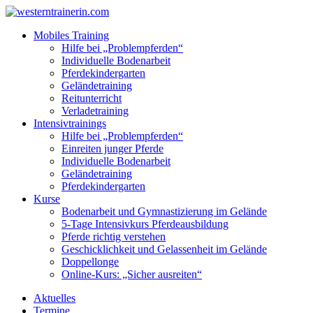
Mobiles Training
Hilfe bei „Problempferden“
Individuelle Bodenarbeit
Pferdekindergarten
Geländetraining
Reitunterricht
Verladetraining
Intensivtrainings
Hilfe bei „Problempferden“
Einreiten junger Pferde
Individuelle Bodenarbeit
Geländetraining
Pferdekindergarten
Kurse
Bodenarbeit und Gymnastizierung im Gelände
5‑Tage Intensivkurs Pferdeausbildung
Pferde richtig verstehen
Geschicklichkeit und Gelassenheit im Gelände
Doppellonge
Online-Kurs: „Sicher ausreiten“
Aktuelles
Termine