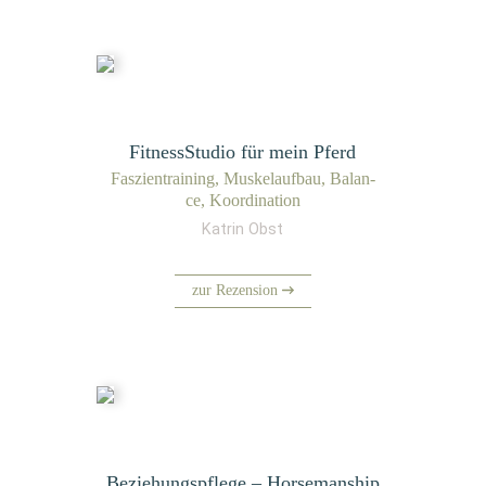
FitnessStudio für mein Pferd
Fas­zi­en­trai­ning, Mus­kel­auf­bau, Balan­
ce, Koordination
Katrin Obst
zur Rezension
Beziehungspflege – Horsemanship