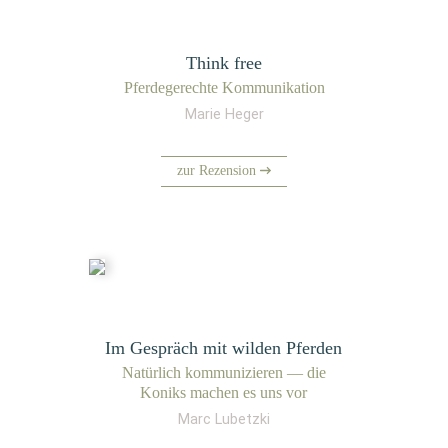
Think free
Pfer­de­ge­rech­te Kommunikation
Marie Heger
zur Rezension
Im Gespräch mit wilden Pferden
Natür­lich kom­mu­ni­zie­ren — die
Koniks machen es uns vor
Marc Lubetzki