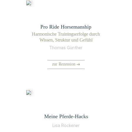
Pro Ride Horsemanship
Har­mo­ni­sche Trai­nings­er­fol­ge durch
Wis­sen, Struk­tur und Gefühl
Thomas Günther
zur Rezension
Meine Pferde-Hacks
Lisa Röckener