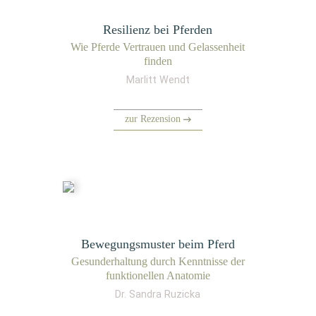
Resilienz bei Pferden
Wie Pfer­de Ver­trau­en und Gelas­sen­heit
finden
Marlitt Wendt
zur Rezension
Bewegungsmuster beim Pferd
Gesund­erhal­tung durch Kennt­nis­se der
funk­tio­nel­len Anatomie
Dr. Sandra Ruzicka