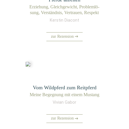
Erzie­hung, Gleich­ge­wicht, Pro­blem­lö­
sung, Ver­ständ­nis, Ver­trau­en, Respekt
Kerstin Diacont
zur Rezension
Vom Wildpferd zum Reitpferd
Mei­ne Begeg­nung mit einem Mustang
Vivian Gabor
zur Rezension