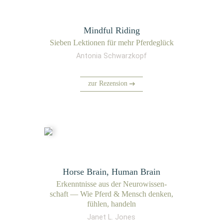
Mindful Riding
Sie­ben Lek­tio­nen für mehr Pferdeglück
Antonia Schwarzkopf
zur Rezension
Horse Brain, Human Brain
Erkennt­nis­se aus der Neu­ro­wis­sen­
schaft — Wie Pferd & Mensch den­ken,
füh­len, handeln
Janet L. Jones