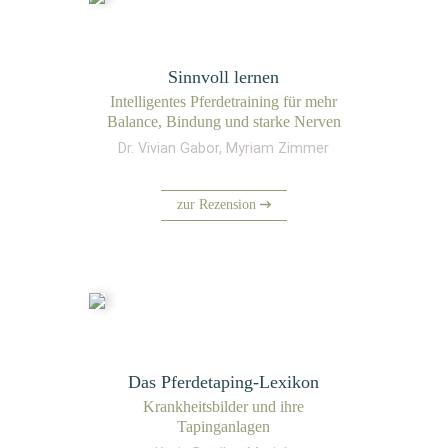
Sinnvoll lernen
Intel­li­gen­tes Pfer­de­trai­ning für mehr
Balan­ce, Bin­dung und star­ke Nerven
Dr. Vivian Gabor, Myriam Zimmer
zur Rezension
Das Pferdetaping-Lexikon
Krank­heits­bil­der und ihre
Tapinganlagen