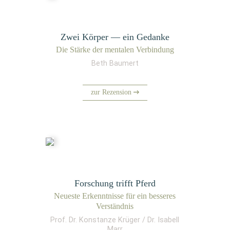
Zwei Körper — ein Gedanke
Die Stär­ke der men­ta­len Verbindung
Beth Baumert
zur Rezension
Forschung trifft Pferd
Neu­es­te Erkennt­nis­se für ein bes­se­res
Verständnis
Prof. Dr. Konstanze Krüger / Dr. Isabell
Marr