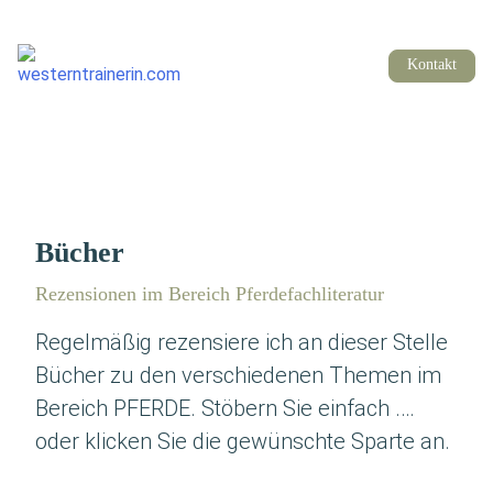
Kontakt
Bücher
Rezen­sio­nen im Bereich Pferdefachliteratur
Regel­mä­ßig rezen­sie­re ich an die­ser Stel­le
Bücher zu den ver­schie­de­nen The­men im
Bereich PFERDE. Stö­bern Sie ein­fach .…
oder kli­cken Sie die gewünsch­te Spar­te an.