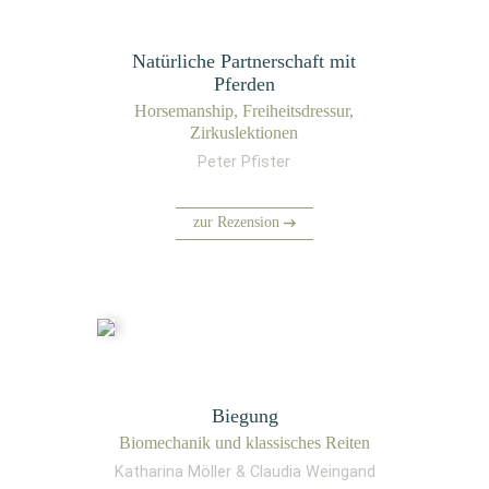
Natürliche Partnerschaft mit
Pferden
Hor­sem­an­ship, Frei­heits­dres­sur,
Zirkuslektionen
Peter Pfister
zur Rezension
Biegung
Bio­me­cha­nik und klas­si­sches Reiten
Katharina Möller & Claudia Weingand