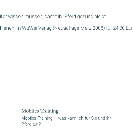
i­ter wis­sen müs­sen, damit ihr Pferd gesund bleibt.
hie­nen im WuWei Ver­lag (Neu­auf­la­ge März 2008) für 24,80 Eu
Mobi­les Training
Mobi­les Trai­ning — was kann ich für Sie und Ihr
Pferd tun?