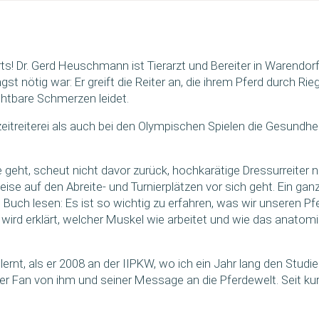
rts! Dr. Gerd Heusch­mann ist Tier­arzt und Berei­ter in Waren­do
gst nötig war: Er greift die Rei­ter an, die ihrem Pferd durch Ri
t­ba­re Schmer­zen leidet.
eit­rei­te­rei als auch bei den Olym­pi­schen Spie­len die Gesund­heit
ht, scheut nicht davor zurück, hoch­ka­rä­ti­ge Dres­sur­rei­ter n
i­se auf den Abrei­te- und Tur­nier­plät­zen vor sich geht. Ein gan
ses Buch lesen: Es ist so wich­tig zu erfah­ren, was wir unse­ren
. Es wird erklärt, wel­cher Mus­kel wie arbei­tet und wie das ana­to
lernt, als er 2008 an der IIPKW, wo ich ein Jahr lang den Stu­di
o­ßer Fan von ihm und sei­ner Mes­sa­ge an die Pfer­de­welt. Seit