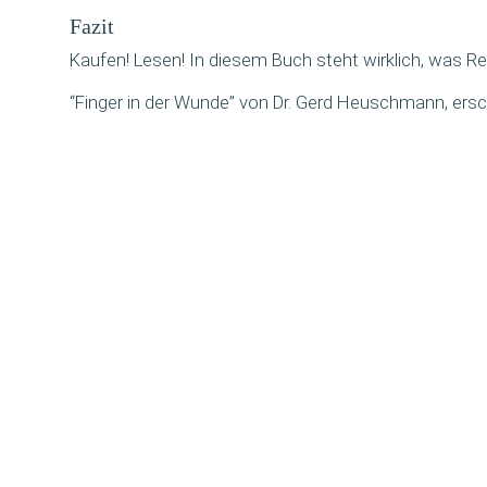
Fazit
Kau­fen! Lesen! In die­sem Buch steht wirk­lich, was Re
“Fin­ger in der Wun­de” von Dr. Gerd Heusch­mann, ersc