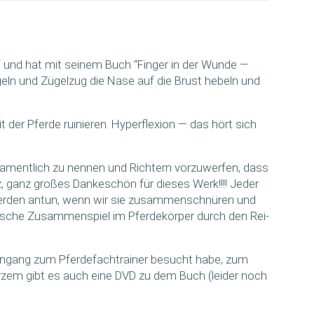
rf und hat mit sei­nem Buch “Fin­ger in der Wun­de —
e­geln und Zügel­zug die Nase auf die Brust hebeln und
 der Pfer­de rui­nie­ren. Hyper­fle­xi­on — das hört sich
ament­lich zu nen­nen und Rich­tern vor­zu­wer­fen, dass
z, ganz gro­ßes Dan­ke­schön für die­ses Werk!!!! Jeder
 Pfer­den antun, wenn wir sie zusam­men­schnü­ren und
­mi­sche Zusam­men­spiel im Pfer­de­kör­per durch den Rei­
­en­gang zum Pfer­de­fach­trai­ner besucht habe, zum
 kur­zem gibt es auch eine DVD zu dem Buch (lei­der noch