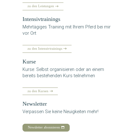
zu den Leistungen
Inten­siv­trai­nings
Mehr­tä­gi­ges Trai­ning mit Ihrem Pferd bei mir
vor Ort
zu den Intensivtrainings
Kur­se
Kur­se: Selbst orga­ni­sie­ren oder an einem
bereits bestehen­den Kurs teilnehmen
zu den Kursen
News­let­ter
Ver­pas­sen Sie kei­ne Neu­ig­kei­ten mehr!
Newsletter abonnieren