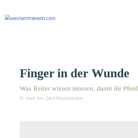
Finger in der Wunde
Was Rei­ter wis­sen müs­sen, damit ihr Pfer
Dr. med. vet. Gerd Heuschmann