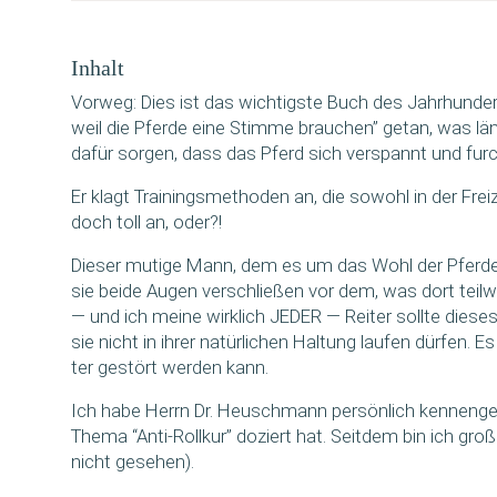
Inhalt
Vor­weg: Dies ist das wich­tigs­te Buch des Jahr­hun­de
weil die Pfer­de eine Stim­me brau­chen” getan, was län
dafür sor­gen, dass das Pferd sich ver­spannt und furch
Er klagt Trai­nings­me­tho­den an, die sowohl in der Frei­z
doch toll an, oder?!
Die­ser muti­ge Mann, dem es um das Wohl der Pfer­de ge
sie bei­de Augen ver­schlie­ßen vor dem, was dort teil­we
— und ich mei­ne wirk­lich JEDER — Rei­ter soll­te die­
sie nicht in ihrer natür­li­chen Hal­tung lau­fen dür­fen
ter gestört wer­den kann.
Ich habe Herrn Dr. Heusch­mann per­sön­lich ken­nen­ge­
The­ma “Anti-Roll­kur” doziert hat. Seit­dem bin ich gr
nicht gesehen).