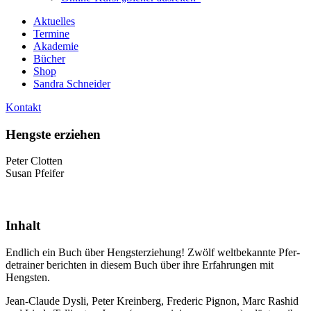
Aktuelles
Termine
Akademie
Bücher
Shop
Sandra Schneider
Kontakt
Hengste erziehen
Peter Clotten
Susan Pfeifer
Inhalt
End­lich ein Buch über Hengster­zie­hung! Zwölf welt­be­kann­te Pfer­
de­trai­ner berich­ten in die­sem Buch über ihre Erfah­run­gen mit
Hengsten.
Jean-Clau­de Dys­li, Peter Krein­berg, Fre­de­ric Pignon, Marc Ras­hid