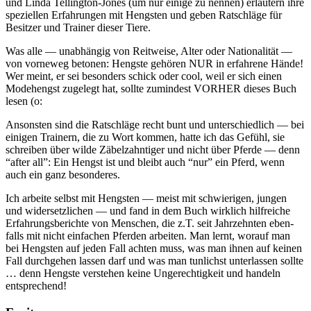
und Lin­da Tel­ling­ton-Jones (um nur eini­ge zu nen­nen) erläu­tern ihre
spe­zi­el­len Erfah­run­gen mit Hengs­ten und geben Rat­schlä­ge für
Besit­zer und Trai­ner die­ser Tiere.
Was alle — unab­hän­gig von Reit­wei­se, Alter oder Natio­na­li­tät —
von vor­ne­weg beto­nen: Hengs­te gehö­ren NUR in erfah­re­ne Hän­de!
Wer meint, er sei beson­ders schick oder cool, weil er sich einen
Mode­hengst zuge­legt hat, soll­te zumin­dest VORHER die­ses Buch
lesen (o:
Ansons­ten sind die Rat­schlä­ge recht bunt und unter­schied­lich — bei
eini­gen Trai­nern, die zu Wort kom­men, hat­te ich das Gefühl, sie
schrei­ben über wil­de Zäbel­zahn­ti­ger und nicht über Pfer­de — denn
“after all”: Ein Hengst ist und bleibt auch “nur” ein Pferd, wenn
auch ein ganz besonderes.
Ich arbei­te selbst mit Hengs­ten — meist mit schwie­ri­gen, jun­gen
und wider­setz­li­chen — und fand in dem Buch wirk­lich hilf­rei­che
Erfah­rungs­be­rich­te von Men­schen, die z.T. seit Jahr­zehn­ten eben­
falls mit nicht ein­fa­chen Pfer­den arbei­ten. Man lernt, wor­auf man
bei Hengs­ten auf jeden Fall ach­ten muss, was man ihnen auf kei­nen
Fall durch­ge­hen las­sen darf und was man tun­lichst unter­las­sen soll­te
… denn Hengs­te ver­ste­hen kei­ne Unge­rech­tig­keit und han­deln
entsprechend!