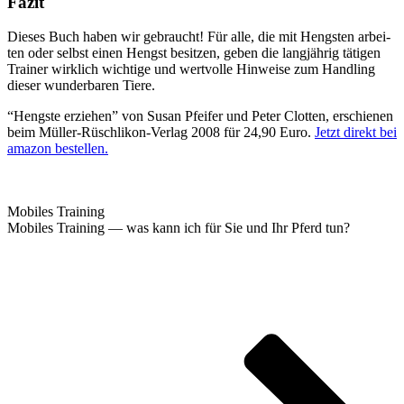
Fazit
Die­ses Buch haben wir gebraucht! Für alle, die mit Hengs­ten arbei­
ten oder selbst einen Hengst besit­zen, geben die lang­jäh­rig täti­gen
Trai­ner wirk­lich wich­ti­ge und wert­vol­le Hin­wei­se zum Hand­ling
die­ser wun­der­ba­ren Tiere.
“Hengs­te erzie­hen” von Sus­an Pfei­fer und Peter Clot­ten, erschie­nen
beim Mül­ler-Rüsch­li­kon-Ver­lag 2008 für 24,90 Euro.
Jetzt direkt bei
ama­zon bestellen.
Mobi­les Training
Mobi­les Trai­ning — was kann ich für Sie und Ihr Pferd tun?