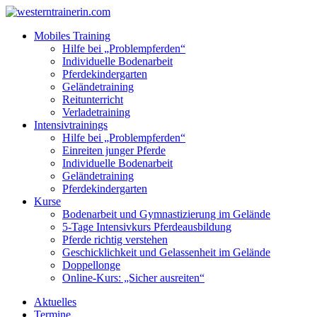
Mobiles Training
Hilfe bei „Problempferden“
Individuelle Bodenarbeit
Pferdekindergarten
Geländetraining
Reitunterricht
Verladetraining
Intensivtrainings
Hilfe bei „Problempferden“
Einreiten junger Pferde
Individuelle Bodenarbeit
Geländetraining
Pferdekindergarten
Kurse
Bodenarbeit und Gymnastizierung im Gelände
5‑Tage Intensivkurs Pferdeausbildung
Pferde richtig verstehen
Geschicklichkeit und Gelassenheit im Gelände
Doppellonge
Online-Kurs: „Sicher ausreiten“
Aktuelles
Termine