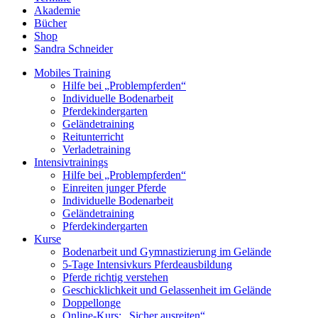
Akademie
Bücher
Shop
Sandra Schneider
Mobiles Training
Hilfe bei „Problempferden“
Individuelle Bodenarbeit
Pferdekindergarten
Geländetraining
Reitunterricht
Verladetraining
Intensivtrainings
Hilfe bei „Problempferden“
Einreiten junger Pferde
Individuelle Bodenarbeit
Geländetraining
Pferdekindergarten
Kurse
Bodenarbeit und Gymnastizierung im Gelände
5‑Tage Intensivkurs Pferdeausbildung
Pferde richtig verstehen
Geschicklichkeit und Gelassenheit im Gelände
Doppellonge
Online-Kurs: „Sicher ausreiten“