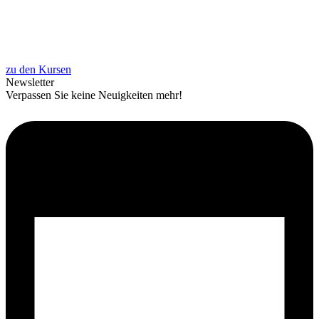
zu den Kursen
News­let­ter
Ver­pas­sen Sie kei­ne Neu­ig­kei­ten mehr!