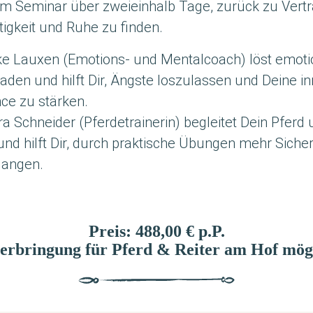
em Semi­nar über zwei­ein­halb Tage, zurück zu Ver­tr
­tig­keit und Ruhe zu finden.
ke Lau­xen (Emo­ti­ons- und Men­tal­coach) löst emo­tio
a­den und hilft Dir, Ängs­te los­zu­las­sen und Dei­ne in
­ce zu stärken.
a Schnei­der (Pfer­de­trai­ne­rin) beglei­tet Dein Pferd
und hilft Dir, durch prak­ti­sche Übun­gen mehr Sicher­
langen.
Preis: 488,00 € p.P.
erbringung für Pferd & Reiter am Hof mög