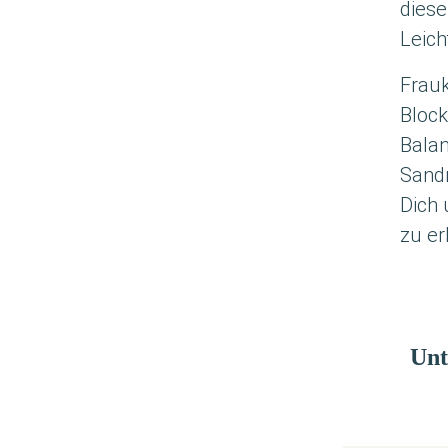
die­s
Leich
Frau­
Blo­ck
Balan
San­dr
Dich 
zu er
Unt