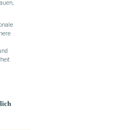
au­en,
­na­le
ne­re
 und
heit
lich