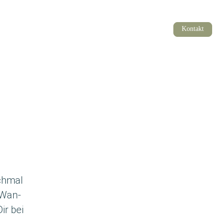
Kontakt
ch­mal
 Wan­
ir bei