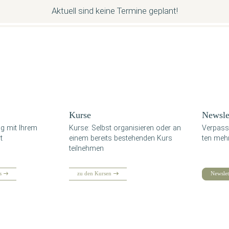
Aktuell sind keine Termine geplant!
Kur­se
News­let
ing mit Ihrem
Kur­se: Selbst orga­ni­sie­ren oder an
Ver­pas­s
t
einem bereits bestehen­den Kurs
ten mehr
teilnehmen
s
zu den Kursen
Newslet