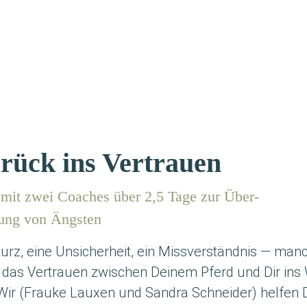
rück ins Vertrauen
mit zwei Coa­ches über 2,5 Tage zur Über­
dung von Ängsten
turz, eine Unsi­cher­heit, ein Miss­ver­ständ­nis — man
 das Ver­trau­en zwi­schen Dei­nem Pferd und Dir ins
Wir (Frau­ke Lau­xen und San­dra Schnei­der) hel­fen D