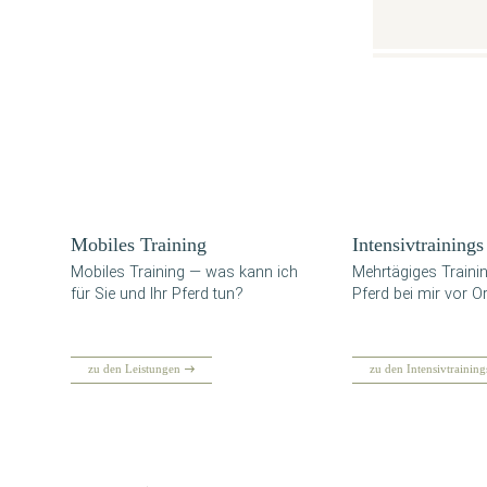
Mobi­les Training
Inten­siv­trai­nings
Mobi­les Trai­ning — was kann ich
Mehr­tä­gi­ges Trai­n
für Sie und Ihr Pferd tun?
Pferd bei mir vor Or
zu den Leistungen
zu den Intensivtraining