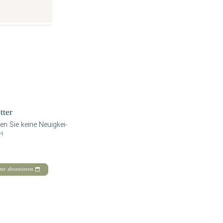
­ter
en Sie kei­ne Neu­ig­kei­
!
ter abonnieren